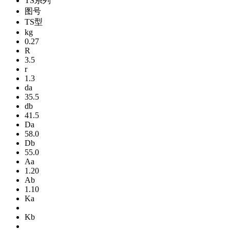
TS系列
图号
TS型
kg
0.27
R
3.5
r
1.3
da
35.5
db
41.5
Da
58.0
Db
55.0
Aa
1.20
Ab
1.10
Ka
Kb