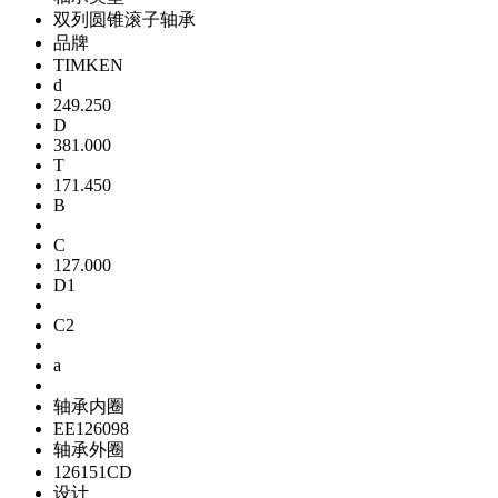
双列圆锥滚子轴承
品牌
TIMKEN
d
249.250
D
381.000
T
171.450
B
C
127.000
D1
C2
a
轴承内圈
EE126098
轴承外圈
126151CD
设计