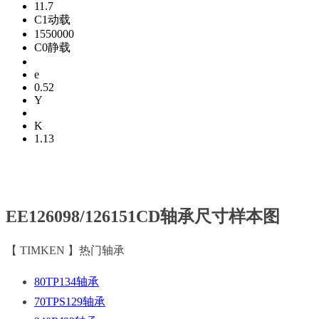
11.7
C1动载
1550000
C0静载
e
0.52
Y
K
1.13
EE126098/126151CD轴承尺寸样本图
【 TIMKEN 】热门轴承
80TP134轴承
70TPS129轴承