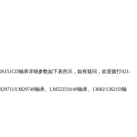
/126151CD轴承详细参数如下表所示，如有疑问，欢迎拨打021-
11/LM29749轴承、LM522510/49轴承、13682/13621D轴